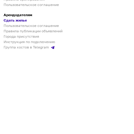
Пользовательское соглашение
Арендодателям
Сдать жилье
Пользовательское соглашение
Правила публикации объявлений
Города присутствия
Инструкция по подключению
Группа хостов в Telegram
Безопасные платежи
Мобильные приложения
Кукурента — платформа для самостоятельных путешествий
О сервисе
О команде
Партнёрам
Инвесторам