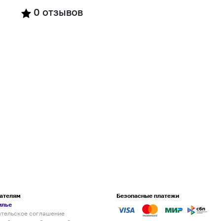
0
отзывов
ателям
Безопасные платежи
илье
ательское соглашение