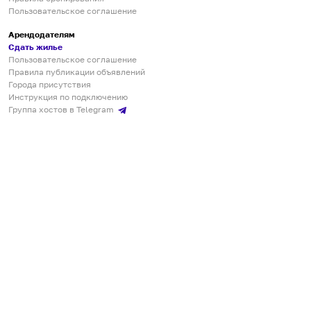
Пользовательское соглашение
Арендодателям
Сдать жилье
Пользовательское соглашение
Правила публикации объявлений
Города присутствия
Инструкция по подключению
Группа хостов в Telegram
Безопасные платежи
Мобильные приложения
Кукурента — платформа для самостоятельных путешествий
О сервисе
О команде
Партнёрам
Инвесторам