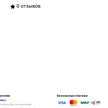
0
отзывов
ателям
Безопасные платежи
илье
ательское соглашение