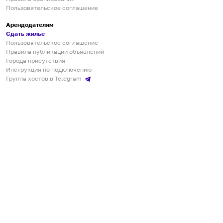
Пользовательское соглашение
Арендодателям
Сдать жилье
Пользовательское соглашение
Правила публикации объявлений
Города присутствия
Инструкция по подключению
Группа хостов в Telegram
Безопасные платежи
Мобильные приложения
Кукурента — платформа для самостоятельных путешествий
О сервисе
О команде
Партнёрам
Инвесторам