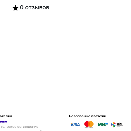
0
отзывов
ателям
Безопасные платежи
илье
ательское соглашение