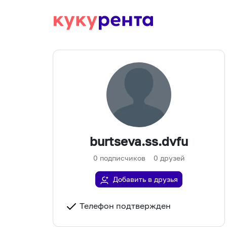
burtseva.ss.dvfu
0
подписчиков
0
друзей
Добавить в друзья
Телефон подтвержден