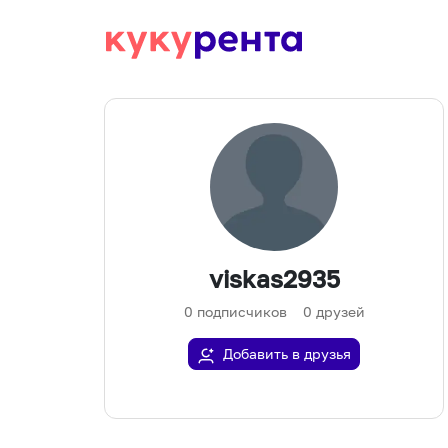
viskas2935
0
подписчиков
0
друзей
Добавить в друзья