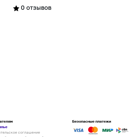
0
отзывов
ателям
Безопасные платежи
илье
ательское соглашение