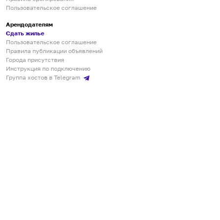
Пользовательское соглашение
Арендодателям
Сдать жилье
Пользовательское соглашение
Правила публикации объявлений
Города присутствия
Инструкция по подключению
Группа хостов в Telegram
Безопасные платежи
Мобильные приложения
Кукурента — платформа для самостоятельных путешествий
О сервисе
О команде
Партнёрам
Инвесторам