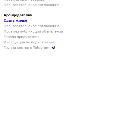
Пользовательское соглашение
Арендодателям
Сдать жилье
Пользовательское соглашение
Правила публикации объявлений
Города присутствия
Инструкция по подключению
Группа хостов в Telegram
Безопасные платежи
Мобильные приложения
Кукурента — платформа для самостоятельных путешествий
О сервисе
О команде
Партнёрам
Инвесторам