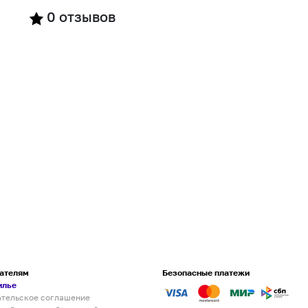
0
отзывов
ателям
Безопасные платежи
илье
ательское соглашение