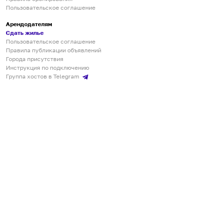
Пользовательское соглашение
Арендодателям
Сдать жилье
Пользовательское соглашение
Правила публикации объявлений
Города присутствия
Инструкция по подключению
Группа хостов в Telegram
Безопасные платежи
Мобильные приложения
Кукурента — платформа для самостоятельных путешествий
О сервисе
О команде
Партнёрам
Инвесторам