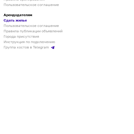
Пользовательское соглашение
Арендодателям
Сдать жилье
Пользовательское соглашение
Правила публикации объявлений
Города присутствия
Инструкция по подключению
Группа хостов в Telegram
Безопасные платежи
Мобильные приложения
Кукурента — платформа для самостоятельных путешествий
О сервисе
О команде
Партнёрам
Инвесторам