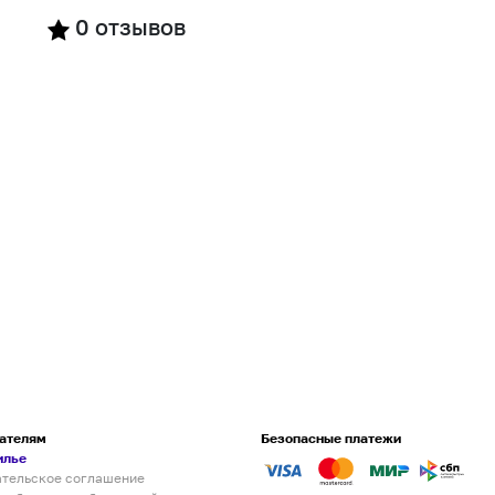
0
отзывов
ателям
Безопасные платежи
илье
ательское соглашение