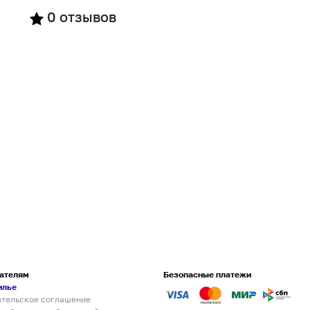
0
отзывов
ателям
Безопасные платежи
илье
ательское соглашение