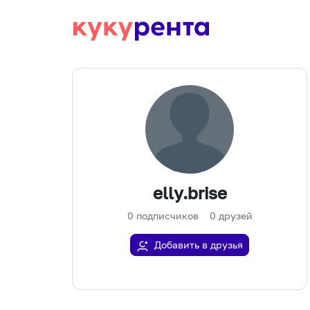
elly.brise
0
подписчиков
0
друзей
Добавить в друзья