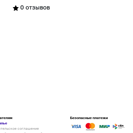
0
отзывов
ателям
Безопасные платежи
илье
ательское соглашение