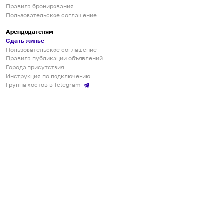
Правила бронирования
Пользовательское соглашение
Арендодателям
Сдать жилье
Пользовательское соглашение
Правила публикации объявлений
Города присутствия
Инструкция по подключению
Группа хостов в Telegram
Безопасные платежи
Мобильные приложения
Кукурента — платформа для самостоятельных путешествий
О сервисе
О команде
Партнёрам