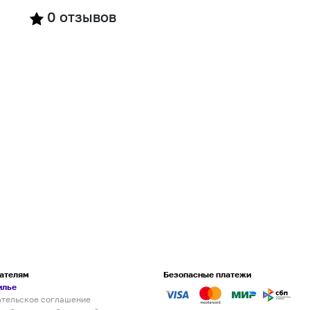
0
отзывов
ателям
Безопасные платежи
илье
ательское соглашение