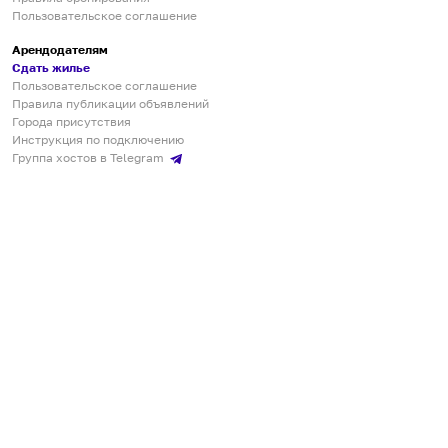
Пользовательское соглашение
Арендодателям
Сдать жилье
Пользовательское соглашение
Правила публикации объявлений
Города присутствия
Инструкция по подключению
Группа хостов в Telegram
Безопасные платежи
Мобильные приложения
Кукурента — платформа для самостоятельных путешествий
О сервисе
О команде
Партнёрам
Инвесторам