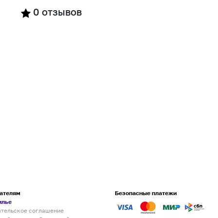
0
отзывов
ателям
Безопасные платежи
илье
ательское соглашение