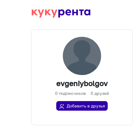
evgeniybolgov
0
подписчиков
0
друзей
Добавить в друзья