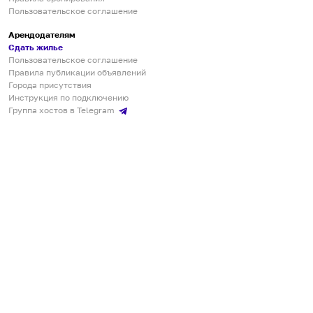
Пользовательское соглашение
Арендодателям
Сдать жилье
Пользовательское соглашение
Правила публикации объявлений
Города присутствия
Инструкция по подключению
Группа хостов в Telegram
Безопасные платежи
Мобильные приложения
Кукурента — платформа для самостоятельных путешествий
О сервисе
О команде
Партнёрам
Инвесторам