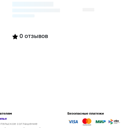
0
отзывов
ателям
Безопасные платежи
илье
ательское соглашение