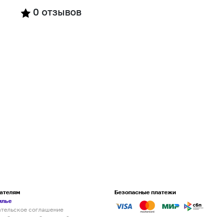
0
отзывов
ателям
Безопасные платежи
илье
ательское соглашение