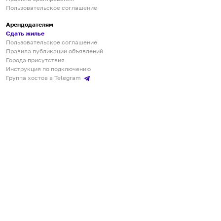
Пользовательское соглашение
Арендодателям
Сдать жилье
Пользовательское соглашение
Правила публикации объявлений
Города присутствия
Инструкция по подключению
Группа хостов в Telegram
Безопасные платежи
Мобильные приложения
Кукурента — платформа для самостоятельных путешествий
О сервисе
О команде
Партнёрам
Инвесторам