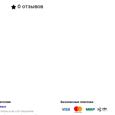
0
отзывов
ателям
Безопасные платежи
илье
ательское соглашение