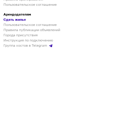
Пользовательское соглашение
Арендодателям
Сдать жилье
Пользовательское соглашение
Правила публикации объявлений
Города присутствия
Инструкция по подключению
Группа хостов в Telegram
Безопасные платежи
Мобильные приложения
Кукурента — платформа для самостоятельных путешествий
О сервисе
О команде
Партнёрам
Инвесторам