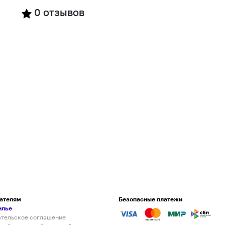
0
отзывов
ателям
Безопасные платежи
илье
ательское соглашение