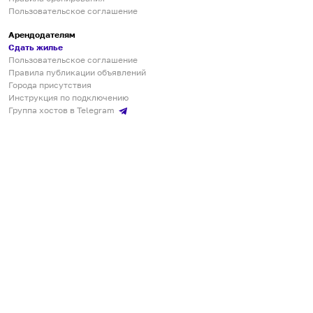
Пользовательское соглашение
Арендодателям
Сдать жилье
Пользовательское соглашение
Правила публикации объявлений
Города присутствия
Инструкция по подключению
Группа хостов в Telegram
Безопасные платежи
Мобильные приложения
Кукурента — платформа для самостоятельных путешествий
О сервисе
О команде
Партнёрам
Инвесторам