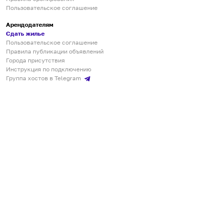
Пользовательское соглашение
Арендодателям
Сдать жилье
Пользовательское соглашение
Правила публикации объявлений
Города присутствия
Инструкция по подключению
Группа хостов в Telegram
Безопасные платежи
Мобильные приложения
Кукурента — платформа для самостоятельных путешествий
О сервисе
О команде
Партнёрам
Инвесторам