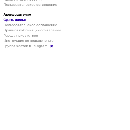
Пользовательское соглашение
Арендодателям
Сдать жилье
Пользовательское соглашение
Правила публикации объявлений
Города присутствия
Инструкция по подключению
Группа хостов в Telegram
Безопасные платежи
Мобильные приложения
Кукурента — платформа для самостоятельных путешествий
О сервисе
О команде
Партнёрам
Инвесторам