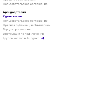
Пользовательское соглашение
Арендодателям
Сдать жилье
Пользовательское соглашение
Правила публикации объявлений
Города присутствия
Инструкция по подключению
Группа хостов в Telegram
Безопасные платежи
Мобильные приложения
Кукурента — платформа для самостоятельных путешествий
О сервисе
О команде
Партнёрам
Инвесторам