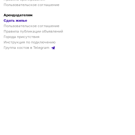
Пользовательское соглашение
Арендодателям
Сдать жилье
Пользовательское соглашение
Правила публикации объявлений
Города присутствия
Инструкция по подключению
Группа хостов в Telegram
Безопасные платежи
Мобильные приложения
Кукурента — платформа для самостоятельных путешествий
О сервисе
О команде
Партнёрам
Инвесторам