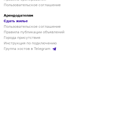
Пользовательское соглашение
Арендодателям
Сдать жилье
Пользовательское соглашение
Правила публикации объявлений
Города присутствия
Инструкция по подключению
Группа хостов в Telegram
Безопасные платежи
Мобильные приложения
Кукурента — платформа для самостоятельных путешествий
О сервисе
О команде
Партнёрам
Инвесторам