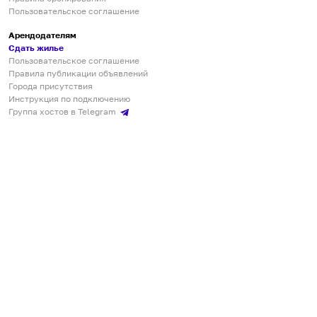
Пользовательское соглашение
Арендодателям
Сдать жилье
Пользовательское соглашение
Правила публикации объявлений
Города присутствия
Инструкция по подключению
Группа хостов в Telegram
Безопасные платежи
Мобильные приложения
Кукурента — платформа для самостоятельных путешествий
О сервисе
О команде
Партнёрам
Инвесторам