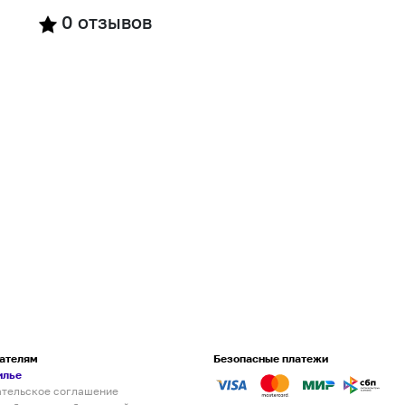
0
отзывов
ателям
Безопасные платежи
илье
ательское соглашение