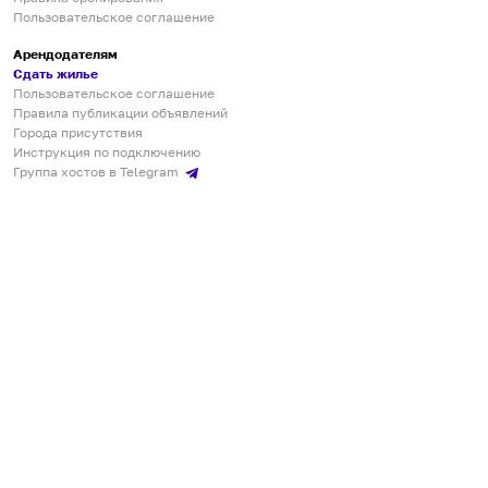
Пользовательское соглашение
Арендодателям
Сдать жилье
Пользовательское соглашение
Правила публикации объявлений
Города присутствия
Инструкция по подключению
Группа хостов в Telegram
Безопасные платежи
Мобильные приложения
Кукурента — платформа для самостоятельных путешествий
О сервисе
О команде
Партнёрам
Инвесторам