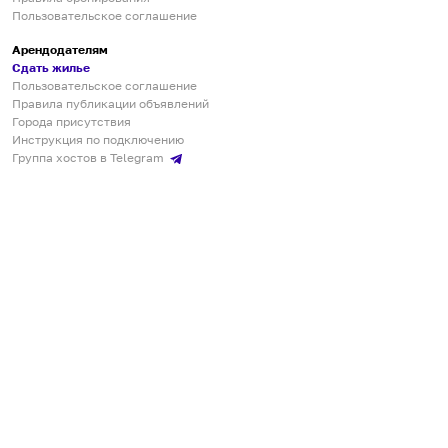
Пользовательское соглашение
Арендодателям
Сдать жилье
Пользовательское соглашение
Правила публикации объявлений
Города присутствия
Инструкция по подключению
Группа хостов в Telegram
Безопасные платежи
Мобильные приложения
Кукурента — платформа для самостоятельных путешествий
О сервисе
О команде
Партнёрам
Инвесторам