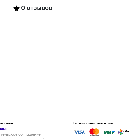
0
отзывов
ателям
Безопасные платежи
илье
ательское соглашение