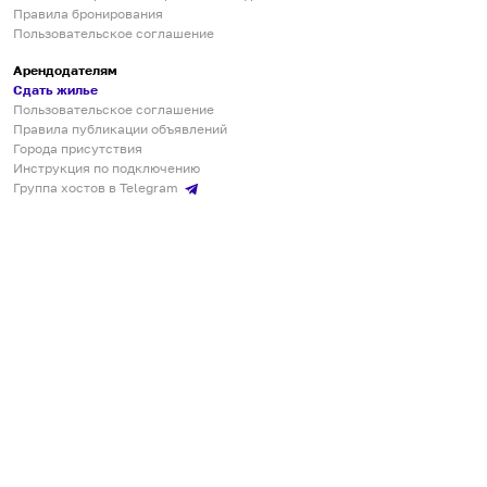
Правила бронирования
Пользовательское соглашение
Арендодателям
Сдать жилье
Пользовательское соглашение
Правила публикации объявлений
Города присутствия
Инструкция по подключению
Группа хостов в Telegram
Безопасные платежи
Мобильные приложения
Кукурента — платформа для самостоятельных путешествий
О сервисе
О команде
Партнёрам