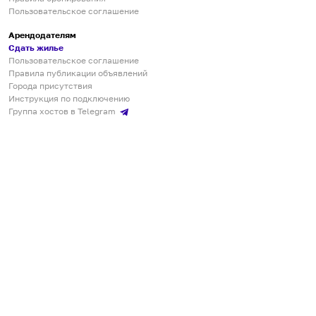
Пользовательское соглашение
Арендодателям
Сдать жилье
Пользовательское соглашение
Правила публикации объявлений
Города присутствия
Инструкция по подключению
Группа хостов в Telegram
Безопасные платежи
Мобильные приложения
Кукурента — платформа для самостоятельных путешествий
О сервисе
О команде
Партнёрам
Инвесторам