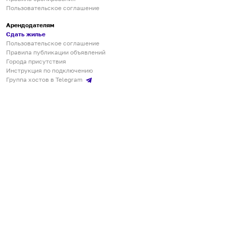
Пользовательское соглашение
Арендодателям
Сдать жилье
Пользовательское соглашение
Правила публикации объявлений
Города присутствия
Инструкция по подключению
Группа хостов в Telegram
Безопасные платежи
Мобильные приложения
Кукурента — платформа для самостоятельных путешествий
О сервисе
О команде
Партнёрам
Инвесторам