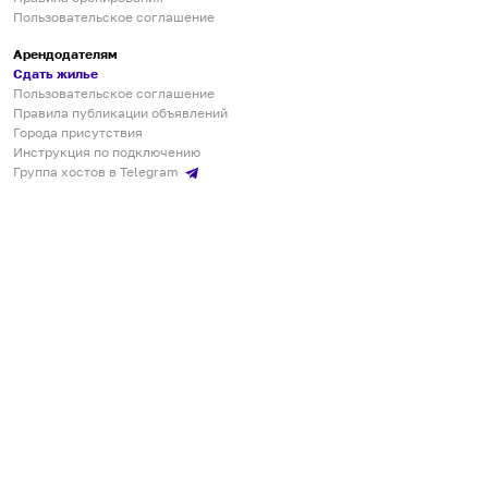
Пользовательское соглашение
Арендодателям
Сдать жилье
Пользовательское соглашение
Правила публикации объявлений
Города присутствия
Инструкция по подключению
Группа хостов в Telegram
Безопасные платежи
Мобильные приложения
Кукурента — платформа для самостоятельных путешествий
О сервисе
О команде
Партнёрам
Инвесторам