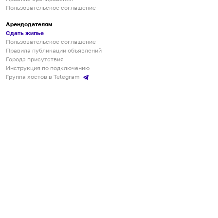
Пользовательское соглашение
Арендодателям
Сдать жилье
Пользовательское соглашение
Правила публикации объявлений
Города присутствия
Инструкция по подключению
Группа хостов в Telegram
Безопасные платежи
Мобильные приложения
Кукурента — платформа для самостоятельных путешествий
О сервисе
О команде
Партнёрам
Инвесторам