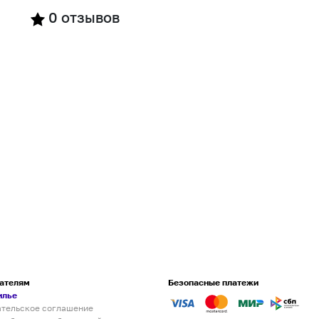
0
отзывов
ателям
Безопасные платежи
илье
ательское соглашение