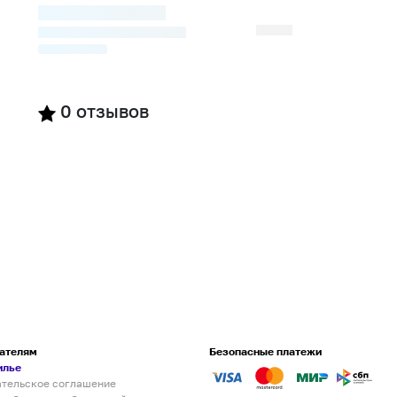
0
отзывов
ателям
Безопасные платежи
илье
ательское соглашение