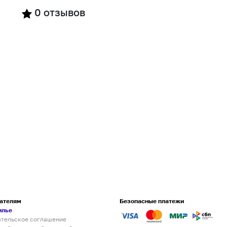
0
отзывов
ателям
Безопасные платежи
илье
ательское соглашение