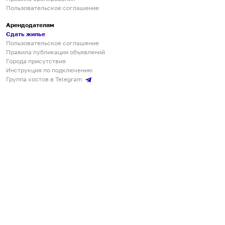
Пользовательское соглашение
Арендодателям
Сдать жилье
Пользовательское соглашение
Правила публикации объявлений
Города присутствия
Инструкция по подключению
Группа хостов в Telegram
Безопасные платежи
Мобильные приложения
Кукурента — платформа для самостоятельных путешествий
О сервисе
О команде
Партнёрам
Инвесторам