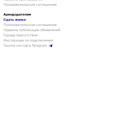
Пользовательское соглашение
Арендодателям
Сдать жилье
Пользовательское соглашение
Правила публикации объявлений
Города присутствия
Инструкция по подключению
Группа хостов в Telegram
Безопасные платежи
Мобильные приложения
Кукурента — платформа для самостоятельных путешествий
О сервисе
О команде
Партнёрам
Инвесторам