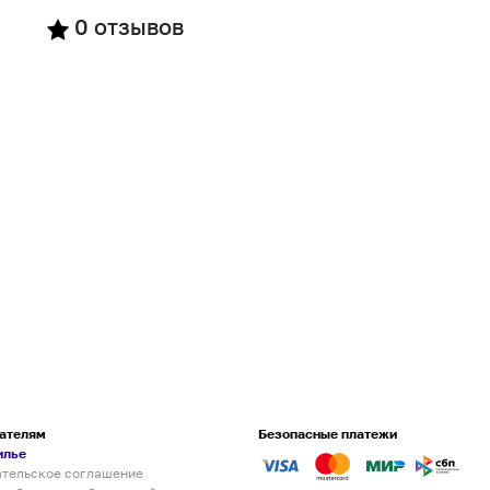
0
отзывов
ателям
Безопасные платежи
илье
ательское соглашение