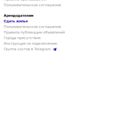
Пользовательское соглашение
Арендодателям
Сдать жилье
Пользовательское соглашение
Правила публикации объявлений
Города присутствия
Инструкция по подключению
Группа хостов в Telegram
Безопасные платежи
Мобильные приложения
Кукурента — платформа для самостоятельных путешествий
О сервисе
О команде
Партнёрам
Инвесторам