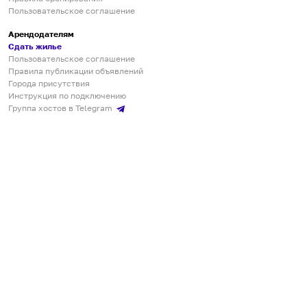
Пользовательское соглашение
Арендодателям
Сдать жилье
Пользовательское соглашение
Правила публикации объявлений
Города присутствия
Инструкция по подключению
Группа хостов в Telegram
Безопасные платежи
Мобильные приложения
Кукурента — платформа для самостоятельных путешествий
О сервисе
О команде
Партнёрам
Инвесторам